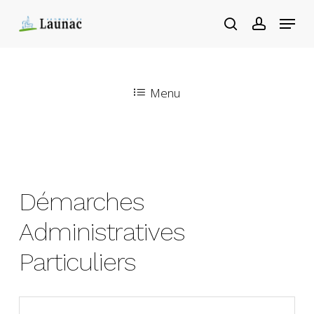
Skip
Menu
to
main
content
Menu
Démarches
Administratives
Particuliers