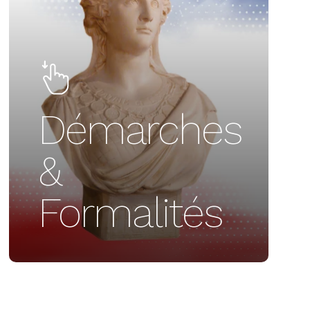
Démarches
&
Formalités